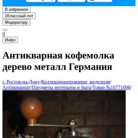
В избранное
1
Классный лот
Модератору
0
Инфо
Антикварная кофемолка
дерево металл Германия
г. Ростов-на-Дону
/
Коллекционирование, моделизм
/
Антиквариат
/
Предметы интерьера и быта
/
Товар №10771098
/