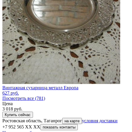
Винтажная сухарница металл Европа
627
руб.
Посмотреть все (781)
Цена
3 018
руб.
Купить сейчас
Ростовская область, Таганрог
условия доставки
на карте
+7 952 565 XX XX
показать контакты