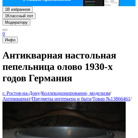
1
В избранное
1
Классный лот
Модератору
0
Инфо
Антикварная настольная
пепельница олово 1930-х
годов Германия
г. Ростов-на-Дону
/
Коллекционирование, моделизм
/
Антиквариат
/
Предметы интерьера и быта
/
Товар №13866461
/