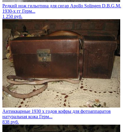
Редкий нож гильотина для сигар Apollo Solingen D.B.G.M.
1930-х гг Герм...
1 250
руб.
Антикварные 1930 х годов кофры для фотоаппаратов
натуральная кожа Герм...
838
руб.