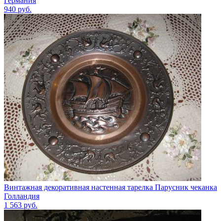
Германия
940
руб.
Винтажная декоративная настенная тарелка Парусник чеканка
Голландия
1 563
руб.