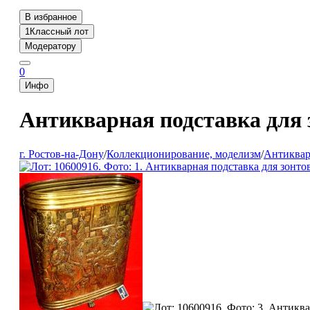
В избранное
1
Классный лот
Модератору
0
Инфо
Антикварная подставка для 
г. Ростов-на-Дону
/
Коллекционирование, моделизм
/
Антиквар