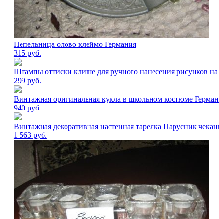
Пепельница олово клеймо Германия
315
руб.
Штампы оттиски клише для ручного нанесения рисунков на 
299
руб.
Винтажная оригинальная кукла в школьном костюме Герман
940
руб.
Винтажная декоративная настенная тарелка Парусник чекан
1 563
руб.