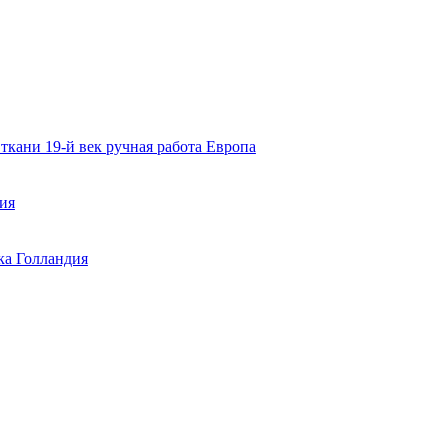
ткани 19-й век ручная работа Европа
ия
ка Голландия