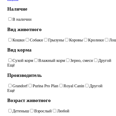
Наличие
В наличии
Вид животного
Кошки
Собаки
Грызуны
Коровы
Кролики
Ло
Вид корма
Сухой корм
Влажный корм
Зерно, смеси
Другой
Ещё
Производитель
Grandorf
Purina Pro Plan
Royal Canin
Другой
Ещё
Возраст животного
Детеныш
Взрослый
Любой