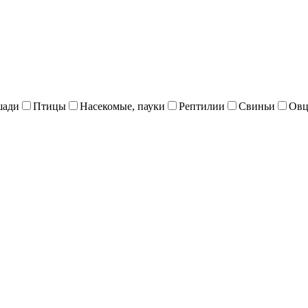
шади
Птицы
Насекомые, пауки
Рептилии
Свиньи
Овц