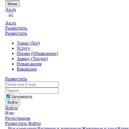
Меню
Au.ru
Au.ru
Разместить
Разместить
Товар (Лот)
Услугу
Промо (Объявление)
Заявку (Тендер)
Новая акция
Вакансию
Разместить
Запомнить
Войти
Войти
Или:
Регистрация
Разместить
Войти
Все категории
/
Растения и животные
/
Животные и уход
/
Корм