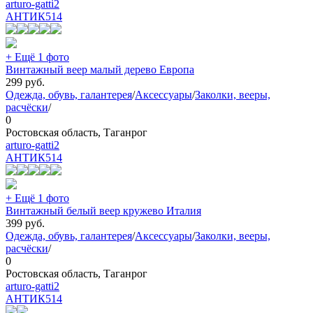
arturo-gatti2
АНТИК
514
+ Ещё 1 фото
Винтажный веер малый дерево Европа
299
руб.
Одежда, обувь, галантерея
/
Аксессуары
/
Заколки, вееры,
расчёски
/
0
Ростовская область, Таганрог
arturo-gatti2
АНТИК
514
+ Ещё 1 фото
Винтажный белый веер кружево Италия
399
руб.
Одежда, обувь, галантерея
/
Аксессуары
/
Заколки, вееры,
расчёски
/
0
Ростовская область, Таганрог
arturo-gatti2
АНТИК
514