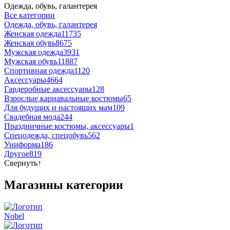
Одежда, обувь, галантерея
Все категории
Одежда, обувь, галантерея
Женская одежда
11735
Женская обувь
8675
Мужская одежда
3931
Мужская обувь
11887
Спортивная одежда
1120
Аксессуары
4664
Гардеробные аксессуары
128
Взрослые карнавальные костюмы
65
Для будущих и настоящих мам
109
Свадебная мода
244
Праздничные костюмы, аксессуары
1
Спецодежда, спецобувь
562
Униформа
186
Другое
819
Свернуть
↑
Магазины категории
Nobel