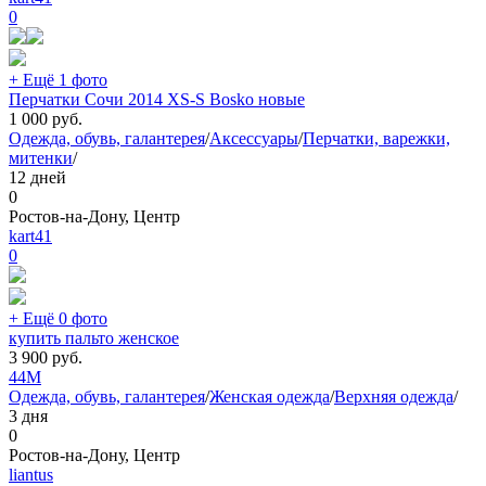
0
+ Ещё 1 фото
Перчатки Сочи 2014 XS-S Bosko новые
1 000
руб.
Одежда, обувь, галантерея
/
Аксессуары
/
Перчатки, варежки,
митенки
/
12 дней
0
Ростов-на-Дону, Центр
kart41
0
+ Ещё 0 фото
купить пальто женское
3 900
руб.
44
M
Одежда, обувь, галантерея
/
Женская одежда
/
Верхняя одежда
/
3 дня
0
Ростов-на-Дону, Центр
liantus