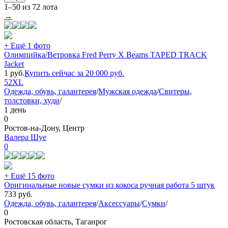
1–50 из 72 лота
→
+ Ещё 1 фото
Олимпийка/Ветровка Fred Perry X Beams TAPED TRACK
Jacket
1
руб.
Купить сейчас за
20 000
руб.
52
XL
Одежда, обувь, галантерея
/
Мужская одежда
/
Свитеры,
толстовки, худи
/
1 день
0
Ростов-на-Дону, Центр
Валера Шуе
0
+ Ещё 15 фото
Оригинальные новые сумки из кокоса ручная работа 5 штук
733
руб.
Одежда, обувь, галантерея
/
Аксессуары
/
Сумки
/
0
Ростовская область, Таганрог