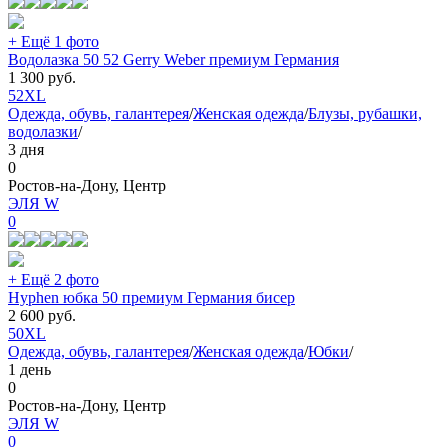
+ Ещё 1 фото
Водолазка 50 52 Gerry Weber премиум Германия
1 300
руб.
52
XL
Одежда, обувь, галантерея
/
Женская одежда
/
Блузы, рубашки,
водолазки
/
3 дня
0
Ростов-на-Дону, Центр
ЭЛЯ W
0
+ Ещё 2 фото
Hyphen юбка 50 премиум Германия бисер
2 600
руб.
50
XL
Одежда, обувь, галантерея
/
Женская одежда
/
Юбки
/
1 день
0
Ростов-на-Дону, Центр
ЭЛЯ W
0