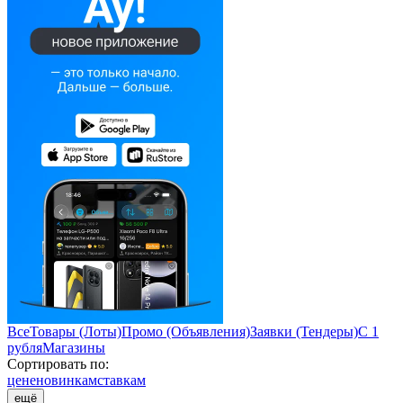
Все
Товары (Лоты)
Промо (Объявления)
Заявки (Тендеры)
С 1
рубля
Магазины
Сортировать по:
цене
новинкам
ставкам
ещё