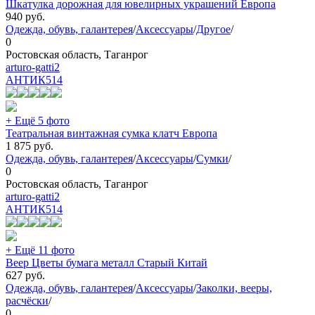
Шкатулка дорожная для ювелирных украшений Европа
940
руб.
Одежда, обувь, галантерея
/
Аксессуары
/
Другое
/
0
Ростовская область, Таганрог
arturo-gatti2
АНТИК
514
+ Ещё 5 фото
Театральная винтажная сумка клатч Европа
1 875
руб.
Одежда, обувь, галантерея
/
Аксессуары
/
Сумки
/
0
Ростовская область, Таганрог
arturo-gatti2
АНТИК
514
+ Ещё 11 фото
Веер Цветы бумага металл Старый Китай
627
руб.
Одежда, обувь, галантерея
/
Аксессуары
/
Заколки, вееры,
расчёски
/
0