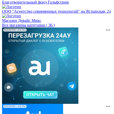
Благотворительный фонд Гольфстрим
ООО "Агентство современных технологий" на Ястынская, 2д
Магазин Девайс Микс
Все магазины категории ( 36 )
РЕКЛАМА • AU.RU
РЕКЛАМА • AU.RU