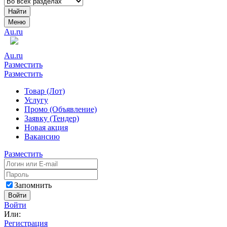
Найти
Меню
Au.ru
Au.ru
Разместить
Разместить
Товар (Лот)
Услугу
Промо (Объявление)
Заявку (Тендер)
Новая акция
Вакансию
Разместить
Запомнить
Войти
Войти
Или:
Регистрация