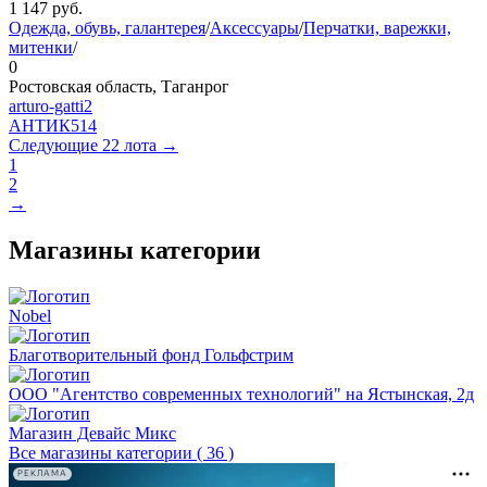
1 147
руб.
Одежда, обувь, галантерея
/
Аксессуары
/
Перчатки, варежки,
митенки
/
0
Ростовская область, Таганрог
arturo-gatti2
АНТИК
514
Следующие 22 лота →
1
2
→
Магазины категории
Nobel
Благотворительный фонд Гольфстрим
ООО "Агентство современных технологий" на Ястынская, 2д
Магазин Девайс Микс
Все магазины категории ( 36 )
РЕКЛАМА