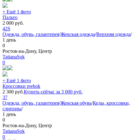
+ Ещё 1 фото
Пальто
2 000
руб.
42
S
Одежда, обувь, галантерея
/
Женская одежда
/
Верхняя одежда
/
1 день
0
Ростов-на-Дону, Центр
TatianaSok
0
+ Ещё 1 фото
Кроссовки reebok
2 300
руб.
Купить сейчас за
3 000
руб.
37
Одежда, обувь, галантерея
/
Женская обувь
/
Кеды, кроссовки,
слипоны
/
1 день
0
Ростов-на-Дону, Центр
TatianaSok
0