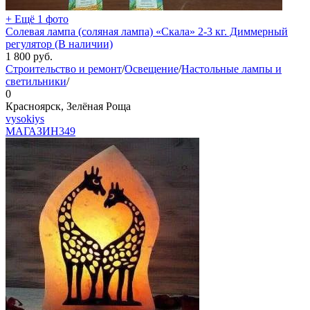
+ Ещё 1 фото
Солевая лампа (соляная лампа) «Скала» 2-3 кг. Диммерный
регулятор (В наличии)
1 800
руб.
Строительство и ремонт
/
Освещение
/
Настольные лампы и
светильники
/
0
Красноярск, Зелёная Роща
vysokiys
МАГАЗИН
349