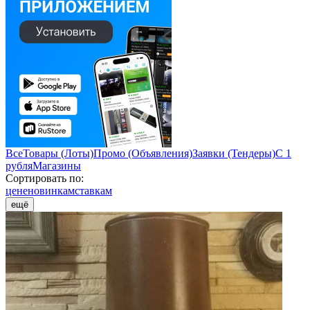
Все
Товары (Лоты)
Промо (Объявления)
Заявки (Тендеры)
С 1
рубля
Магазины
Сортировать по:
цене
новинкам
ставкам
ещё