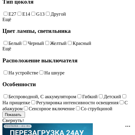
Тип цоколя
E27
E14
G13
Другой
Ещё
Цвет лампы, светильника
Белый
Черный
Желтый
Красный
Ещё
Расположение выключателя
На устройстве
На шнуре
Особенности
Беспроводной, С аккумулятором
Гибкий
Детский
На прищепке
Регулировка интенсивности освещения
С
абажуром
Сенсорное включение
Со струбциной
Свернуть
↑
РЕКЛАМА • AU.RU