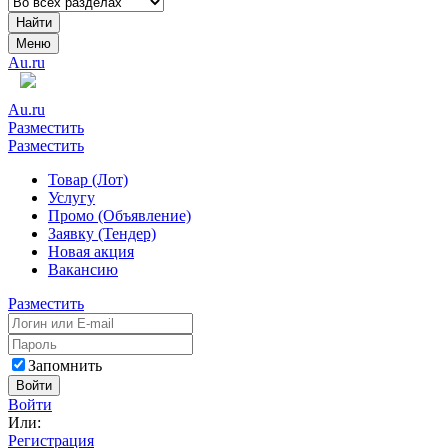
Найти
Меню
Au.ru
Au.ru
Разместить
Разместить
Товар (Лот)
Услугу
Промо (Объявление)
Заявку (Тендер)
Новая акция
Вакансию
Разместить
Запомнить
Войти
Войти
Или:
Регистрация