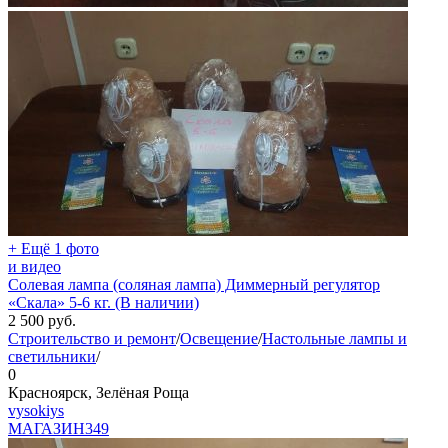
+ Ещё 1 фото
и видео
Солевая лампа (соляная лампа) Диммерный регулятор
«Скала» 5-6 кг. (В наличии)
2 500
руб.
Строительство и ремонт
/
Освещение
/
Настольные лампы и
светильники
/
0
Красноярск, Зелёная Роща
vysokiys
МАГАЗИН
349