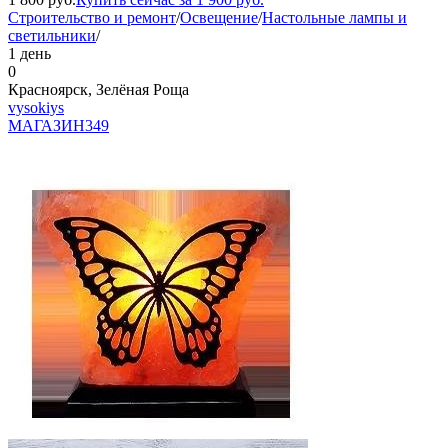
Строительство и ремонт
/
Освещение
/
Настольные лампы и
светильники
/
1 день
0
Красноярск, Зелёная Роща
vysokiys
МАГАЗИН
349