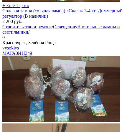
+ Ещё 1 фото
Солевая лампа (соляная лампа) «Скала» 3-4 кг. Диммерный
регулятор (В наличии)
2 200
руб.
Строительство и ремонт
/
Освещение
/
Настольные лампы и
светильники
/
0
Красноярск, Зелёная Роща
vysokiys
МАГАЗИН
349