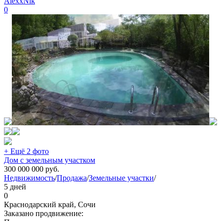
AlexxNik
0
+ Ещё 2 фото
Дом с земельным участком
300 000 000
руб.
Недвижимость
/
Продажа
/
Земельные участки
/
5 дней
0
Краснодарский край, Сочи
Заказано продвижение: