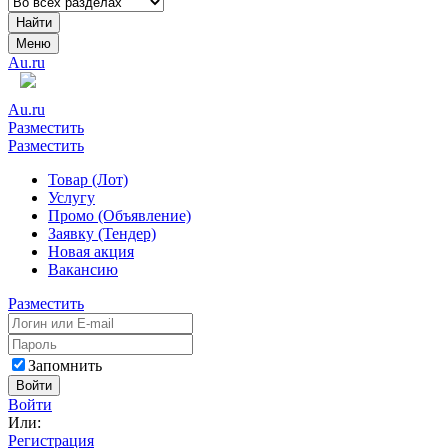
Найти
Меню
Au.ru
Au.ru
Разместить
Разместить
Товар (Лот)
Услугу
Промо (Объявление)
Заявку (Тендер)
Новая акция
Вакансию
Разместить
Запомнить
Войти
Войти
Или:
Регистрация