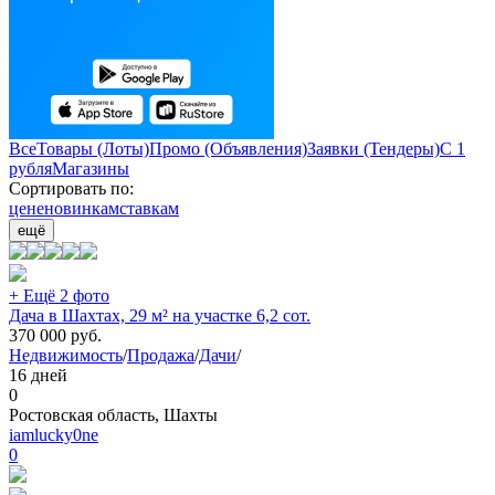
Все
Товары (Лоты)
Промо (Объявления)
Заявки (Тендеры)
С 1
рубля
Магазины
Сортировать по:
цене
новинкам
ставкам
ещё
+ Ещё 2 фото
Дача в Шахтах, 29 м² на участке 6,2 сот.
370 000
руб.
Недвижимость
/
Продажа
/
Дачи
/
16 дней
0
Ростовская область, Шахты
iamlucky0ne
0