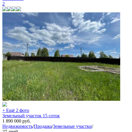
2
+ Ещё 2 фото
Земельный участок 15 соток
1 890 000
руб.
Недвижимость
/
Продажа
/
Земельные участки
/
27 дней