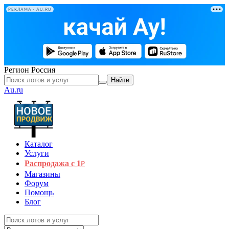
РЕКЛАМА • AU.RU
Регион
Россия
Найти
Au.ru
Каталог
Услуги
Распродажа с 1
₽
Магазины
Форум
Помощь
Блог