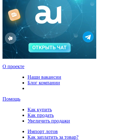
О проекте
Наши вакансии
Блог компании
Помощь
Как купить
Как продать
Увеличить продажи
Импорт лотов
Как заплатить за товар?