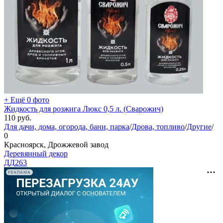
+ Ещё 0 фото
Жидкость для розжига Люкс 0,5 л. (Сварожич)
110
руб.
Для дачи, дома, огорода, бани, парка
/
Дрова, топливо
/
Другие
/
0
Красноярск, Дрожжевой завод
Деревянный декор
ДД
263
РЕКЛАМА