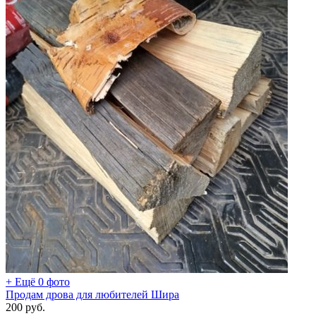
+ Ещё 0 фото
Продам дрова для любителей Шира
200
руб.