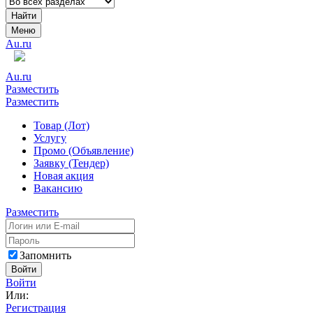
Найти
Меню
Au.ru
Au.ru
Разместить
Разместить
Товар (Лот)
Услугу
Промо (Объявление)
Заявку (Тендер)
Новая акция
Вакансию
Разместить
Запомнить
Войти
Войти
Или:
Регистрация