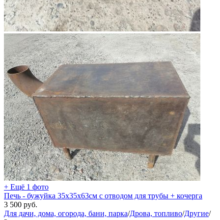
+ Ещё 1 фото
Печь - бужуйка 35х35х63см с отводом для трубы + кочерга
3 500
руб.
Для дачи, дома, огорода, бани, парка
/
Дрова, топливо
/
Другие
/