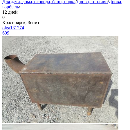
Для дачи, дома, огорода, бани, парка
/
Дрова, топливо
/
Дрова,
горбыль
/
12 дней
0
Красноярск, Зенит
olga131274
609