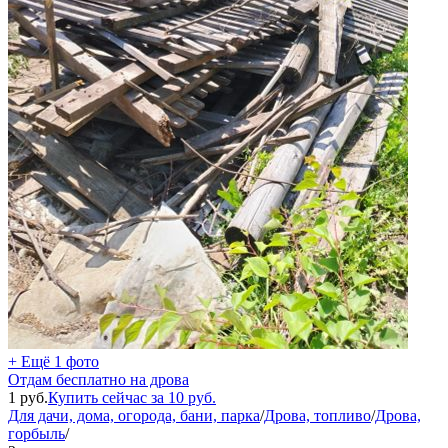
+ Ещё 1 фото
Отдам бесплатно на дрова
1
руб.
Купить сейчас за
10
руб.
Для дачи, дома, огорода, бани, парка
/
Дрова, топливо
/
Дрова,
горбыль
/