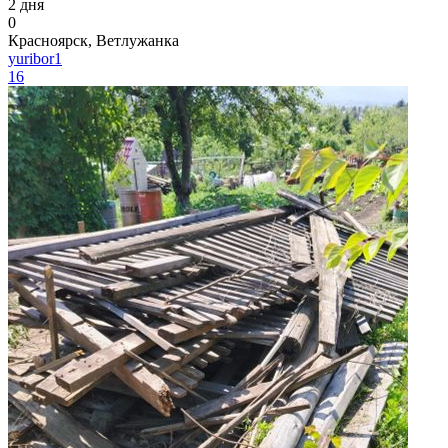
2 дня
0
Красноярск, Ветлужанка
yuribor1
16