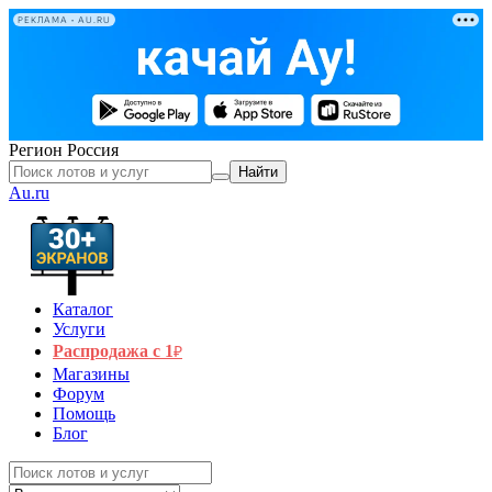
РЕКЛАМА • AU.RU
Регион
Россия
Найти
Au.ru
Каталог
Услуги
Распродажа с 1
₽
Магазины
Форум
Помощь
Блог