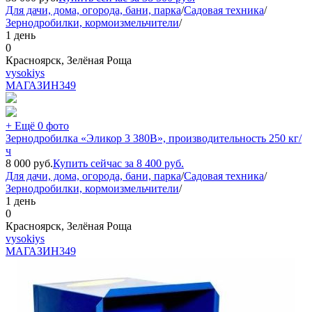
Для дачи, дома, огорода, бани, парка
/
Садовая техника
/
Зернодробилки, кормоизмельчители
/
1 день
0
Красноярск, Зелёная Роща
vysokiys
МАГАЗИН
349
+ Ещё 0 фото
Зернодробилка «Эликор 3 380В», производительность 250 кг/
ч
8 000
руб.
Купить сейчас за
8 400
руб.
Для дачи, дома, огорода, бани, парка
/
Садовая техника
/
Зернодробилки, кормоизмельчители
/
1 день
0
Красноярск, Зелёная Роща
vysokiys
МАГАЗИН
349