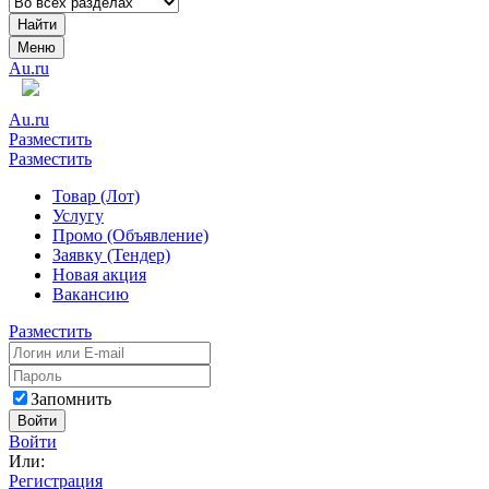
Найти
Меню
Au.ru
Au.ru
Разместить
Разместить
Товар (Лот)
Услугу
Промо (Объявление)
Заявку (Тендер)
Новая акция
Вакансию
Разместить
Запомнить
Войти
Войти
Или:
Регистрация