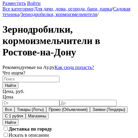
Разместить
Войти
Все категории
/
Для дачи, дома, огорода, бани, парка
/
Садовая
техника
/
Зернодробилки, кормоизмельчители
/
Зернодробилки,
кормоизмельчители в
Ростове-на-Дону
Рекомендуемые на Ау.ру
Как сюда попасть?
Что ищем?
Найти
Цена, руб.
Цена
Все
Товары (Лоты)
Промо (Объявления)
Заявки (Тендеры)
С 1 рубля
Магазины
Доставка по городу
Искать в описании