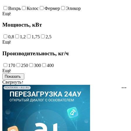
Вихрь
Колос
Фермер
Эликор
Ещё
Мощность, кВт
0,8
1,2
1,75
2,5
Ещё
Производительность, кг/ч
170
250
300
400
Ещё
Свернуть
↑
РЕКЛАМА • AU.RU