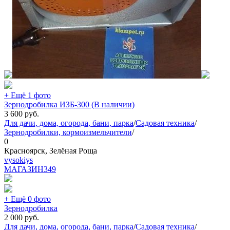
+ Ещё 1 фото
Зернодробилка ИЗБ-300 (В наличии)
3 600
руб.
Для дачи, дома, огорода, бани, парка
/
Садовая техника
/
Зернодробилки, кормоизмельчители
/
0
Красноярск, Зелёная Роща
vysokiys
МАГАЗИН
349
+ Ещё 0 фото
Зернодробилка
2 000
руб.
Для дачи, дома, огорода, бани, парка
/
Садовая техника
/