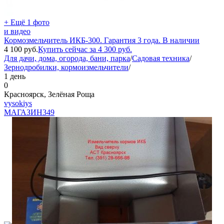
+ Ещё 1 фото
и видео
Кормозмельчитель ИКБ-300. Гарантия 3 года. В наличии
4 100
руб.
Купить сейчас за
4 300
руб.
Для дачи, дома, огорода, бани, парка
/
Садовая техника
/
Зернодробилки, кормоизмельчители
/
1 день
0
Красноярск, Зелёная Роща
vysokiys
МАГАЗИН
349