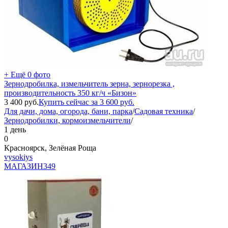
+ Ещё 0 фото
Зернодробилка, измельчитель зерна, зернорезка ,
производительность 350 кг/ч «Бизон»
3 400
руб.
Купить сейчас за
3 600
руб.
Для дачи, дома, огорода, бани, парка
/
Садовая техника
/
Зернодробилки, кормоизмельчители
/
1 день
0
Красноярск, Зелёная Роща
vysokiys
МАГАЗИН
349