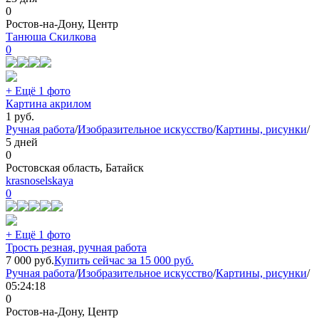
0
Ростов-на-Дону, Центр
Танюша Скилкова
0
+ Ещё 1 фото
Картина акрилом
1
руб.
Ручная работа
/
Изобразительное искусство
/
Картины, рисунки
/
5 дней
0
Ростовская область, Батайск
krasnoselskaya
0
+ Ещё 1 фото
Трость резная, ручная работа
7 000
руб.
Купить сейчас за
15 000
руб.
Ручная работа
/
Изобразительное искусство
/
Картины, рисунки
/
05:24:18
0
Ростов-на-Дону, Центр