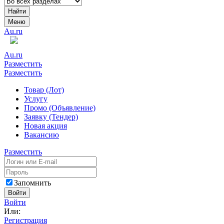
Найти
Меню
Au.ru
Au.ru
Разместить
Разместить
Товар (Лот)
Услугу
Промо (Объявление)
Заявку (Тендер)
Новая акция
Вакансию
Разместить
Запомнить
Войти
Войти
Или:
Регистрация