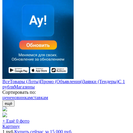
Все
Товары (Лоты)
Промо (Объявления)
Заявки (Тендеры)
С 1
рубля
Магазины
Сортировать по:
цене
новинкам
ставкам
ещё
+ Ещё 0 фото
Картину
1
руб.
Купить сейчас за
15 000
руб.