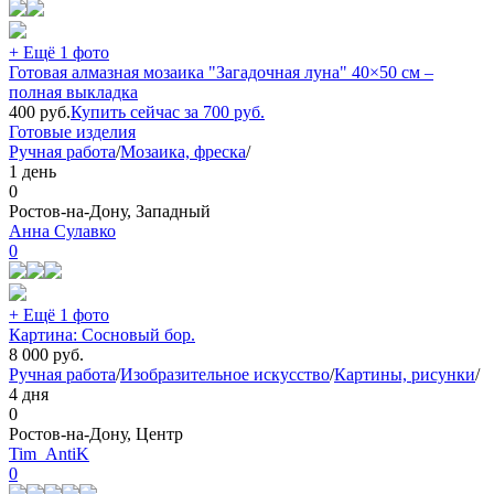
+ Ещё 1 фото
Готовая алмазная мозаика "Загадочная луна" 40×50 см –
полная выкладка
400
руб.
Купить сейчас за
700
руб.
Готовые изделия
Ручная работа
/
Мозаика, фреска
/
1 день
0
Ростов-на-Дону, Западный
Анна Сулавко
0
+ Ещё 1 фото
Картина: Сосновый бор.
8 000
руб.
Ручная работа
/
Изобразительное искусство
/
Картины, рисунки
/
4 дня
0
Ростов-на-Дону, Центр
Tim_AntiK
0