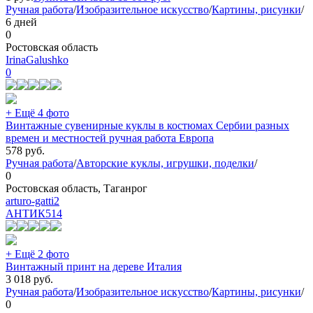
Ручная работа
/
Изобразительное искусство
/
Картины, рисунки
/
6 дней
0
Ростовская область
IrinaGalushko
0
+ Ещё 4 фото
Винтажные сувенирные куклы в костюмах Сербии разных
времен и местностей ручная работа Европа
578
руб.
Ручная работа
/
Авторские куклы, игрушки, поделки
/
0
Ростовская область, Таганрог
arturo-gatti2
АНТИК
514
+ Ещё 2 фото
Винтажный принт на дереве Италия
3 018
руб.
Ручная работа
/
Изобразительное искусство
/
Картины, рисунки
/
0