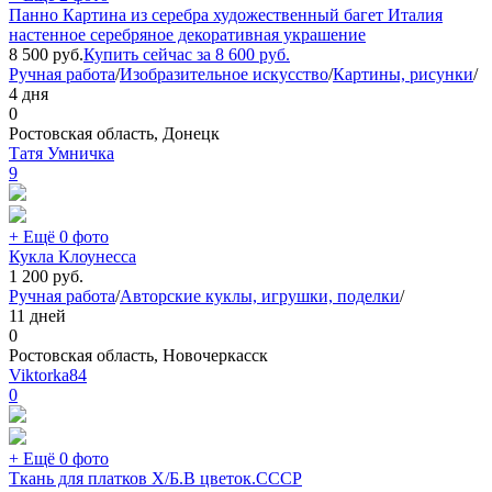
Панно Картина из серебра художественный багет Италия
настенное серебряное декоративная украшение
8 500
руб.
Купить сейчас за
8 600
руб.
Ручная работа
/
Изобразительное искусство
/
Картины, рисунки
/
4 дня
0
Ростовская область, Донецк
Татя Умничка
9
+ Ещё 0 фото
Кукла Клоунесса
1 200
руб.
Ручная работа
/
Авторские куклы, игрушки, поделки
/
11 дней
0
Ростовская область, Новочеркасск
Viktorka84
0
+ Ещё 0 фото
Ткань для платков Х/Б.В цветок.СССР