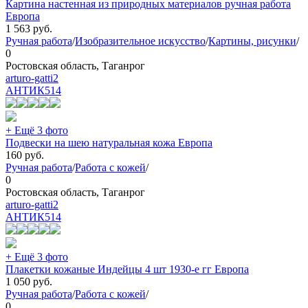
Картина настенная из природных материалов ручная работа
Европа
1 563
руб.
Ручная работа
/
Изобразительное искусство
/
Картины, рисунки
/
0
Ростовская область, Таганрог
arturo-gatti2
АНТИК
514
+ Ещё 3 фото
Подвески на шею натуральная кожа Европа
160
руб.
Ручная работа
/
Работа с кожей
/
0
Ростовская область, Таганрог
arturo-gatti2
АНТИК
514
+ Ещё 3 фото
Плакетки кожаные Индейцы 4 шт 1930-е гг Европа
1 050
руб.
Ручная работа
/
Работа с кожей
/
0