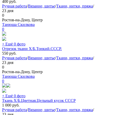
400
руб.
Ручная работа
/
Вязание, шитье
/
Ткани, нитки, пряжа
/
23 дня
0
Ростов-на-Дону, Центр
Танюша Скилкова
0
+ Ещё 0 фото
Отрезок ткани Х/Б.Тонкий.СССР.
550
руб.
Ручная работа
/
Вязание, шитье
/
Ткани, нитки, пряжа
/
23 дня
0
Ростов-на-Дону, Центр
Танюша Скилкова
0
+ Ещё 0 фото
Ткань Х/Б.Цветная.Цельный кусок СССР
1 000
руб.
Ручная работа
/
Вязание, шитье
/
Ткани, нитки, пряжа
/
23 дня