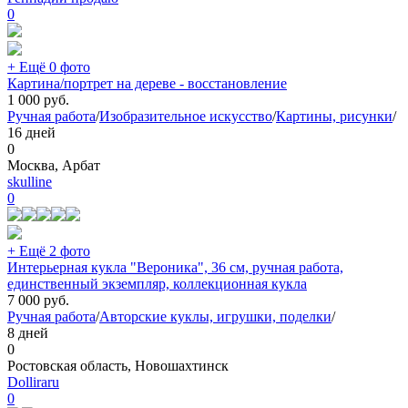
0
+ Ещё 0 фото
Картина/портрет на дереве - восстановление
1 000
руб.
Ручная работа
/
Изобразительное искусство
/
Картины, рисунки
/
16 дней
0
Москва, Арбат
skulline
0
+ Ещё 2 фото
Интерьерная кукла "Вероника", 36 см, ручная работа,
единственный экземпляр, коллекционная кукла
7 000
руб.
Ручная работа
/
Авторские куклы, игрушки, поделки
/
8 дней
0
Ростовская область, Новошахтинск
Dolliraru
0