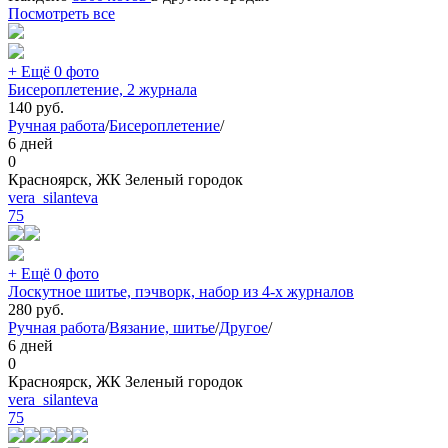
Посмотреть все
+ Ещё 0 фото
Бисероплетение, 2 журнала
140
руб.
Ручная работа
/
Бисероплетение
/
6 дней
0
Красноярск, ЖК Зеленый городок
vera_silanteva
75
+ Ещё 0 фото
Лоскутное шитье, пэчворк, набор из 4-х журналов
280
руб.
Ручная работа
/
Вязание, шитье
/
Другое
/
6 дней
0
Красноярск, ЖК Зеленый городок
vera_silanteva
75