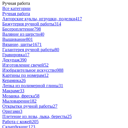
Ручная работа
Все категории
Ручная работа
Авторские куклы, игрушки, поделки
417
Бижутерия ручной работы
314
Бисероплетение
798
Валяние из шерсти
40
Вышивание
801
Вязание, шитье
1671
Галантерея ручной работы
80
Гравировка
17
Декупаж
390
Изготовление свечей
52
Изобразительное искусство
988
Картины по номерам
12
Керамика
26
Лепка из полимерной глины
31
Макраме
33
Мозаика, фреска
58
Мыловарение
182
Открытки ручной работы
27
Оригами
3
Плетение из лозы, лыка, бересты
25
Работа с кожей
205
Скрапбукинг
123