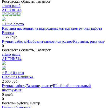
Ростовская область, Таганрог
arturo-gatti2
АНТИК
514
+ Ещё 2 фото
Картина настенная из природных материалов ручная работа
Европа
1 563
руб.
Ручная работа
/
Изобразительное искусство
/
Картины, рисунки
/
0
Ростовская область, Таганрог
arturo-gatti2
АНТИК
514
+ Ещё 0 фото
Швейная машинка
2 500
руб.
Ручная работа
/
Вязание, шитье
/
Швейный и вязальный
инструмент
/
6 дней
0
Ростов-на-Дону, Центр
Геннадий продаю