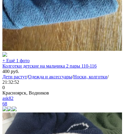
+ Ещё 1 фото
Колготки детские на мальчика 2 пары 110-116
400
руб.
Дети растут
/
Одежда и аксессуары
/
Носки, колготки
/
21:32:52
0
Красноярск, Водников
ask82
68