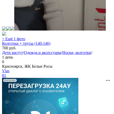
+ Ещё 1 фото
Колготки + трусы (140-146)
700
руб.
Дети растут
/
Одежда и аксессуары
/
Носки, колготки
/
1 день
0
Красноярск, ЖК Белые Росы
Vlas
81
РЕКЛАМА