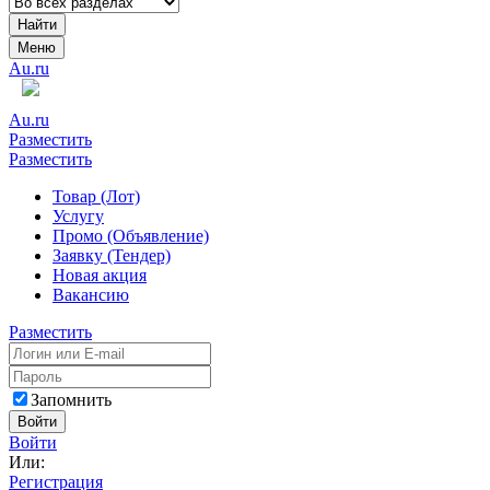
Найти
Меню
Au.ru
Au.ru
Разместить
Разместить
Товар (Лот)
Услугу
Промо (Объявление)
Заявку (Тендер)
Новая акция
Вакансию
Разместить
Запомнить
Войти
Войти
Или:
Регистрация