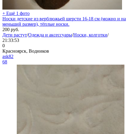
+ Ещё 1 фото
Носки детские из верблюжьей шерсти 16-18 см (можно и на
меньший размер), тёплые носки.
200
руб.
Дети растут
/
Одежда и аксессуары
/
Носки, колготки
/
21:33:53
0
Красноярск, Водников
ask82
68