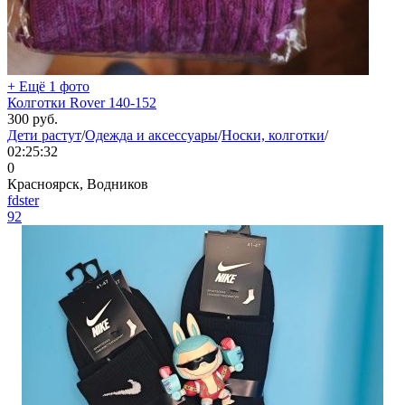
+ Ещё 1 фото
Колготки Rover 140-152
300
руб.
Дети растут
/
Одежда и аксессуары
/
Носки, колготки
/
02:25:32
0
Красноярск, Водников
fdster
92