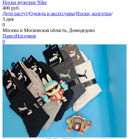
Носки мужские Nike
400
руб.
Дети растут
/
Одежда и аксессуары
/
Носки, колготки
/
3 дня
0
Москва и Московская область, Домодедово
ПавелНосочков
0