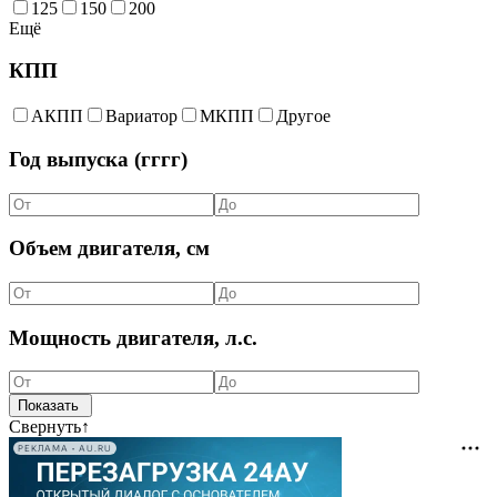
125
150
200
Ещё
КПП
АКПП
Вариатор
МКПП
Другое
Год выпуска (гггг)
Объем двигателя, см
Мощность двигателя, л.с.
Свернуть
↑
РЕКЛАМА • AU.RU