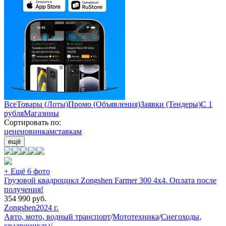
Все
Товары (Лоты)
Промо (Объявления)
Заявки (Тендеры)
С 1
рубля
Магазины
Сортировать по:
цене
новинкам
ставкам
ещё
+ Ещё 6 фото
Грузовой квадроцикл Zongshen Farmer 300 4х4. Оплата после
получения!
354 990
руб.
Zongshen
2024 г.
Авто, мото, водный транспорт
/
Мототехника
/
Снегоходы,
квадроциклы
/