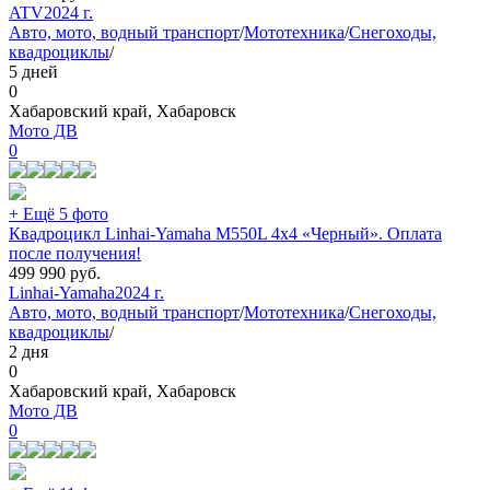
ATV
2024 г.
Авто, мото, водный транспорт
/
Мототехника
/
Снегоходы,
квадроциклы
/
5 дней
0
Хабаровский край, Хабаровск
Мото ДВ
0
+ Ещё 5 фото
Квадроцикл Linhai-Yamaha M550L 4x4 «Черный». Оплата
после получения!
499 990
руб.
Linhai-Yamaha
2024 г.
Авто, мото, водный транспорт
/
Мототехника
/
Снегоходы,
квадроциклы
/
2 дня
0
Хабаровский край, Хабаровск
Мото ДВ
0