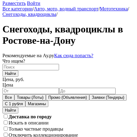
Разместить
Войти
Все категории
/
Авто, мото, водный транспорт
/
Мототехника
/
Снегоходы, квадроциклы
/
Снегоходы, квадроциклы в
Ростове-на-Дону
Рекомендуемые на Ау.ру
Как сюда попасть?
Что ищем?
Найти
Цена, руб.
Цена
Все
Товары (Лоты)
Промо (Объявления)
Заявки (Тендеры)
С 1 рубля
Магазины
Доставка по городу
Искать в описании
Только частные продавцы
Отключить коллекционирование