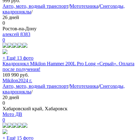
999
руб.
Авто, мото, водный транспорт
/
Мототехника
/
Снегоходы,
квадроциклы
/
26 дней
0
Ростов-на-Дону
алексей 8383
0
+ Ещё 13 фото
Квадроцикл Mikilon Hammer 200L Pro Long «Серый». Оплата
после получения!
169 990
руб.
Mikilon
2024 г.
Авто, мото, водный транспорт
/
Мототехника
/
Снегоходы,
квадроциклы
/
20 дней
0
Хабаровский край, Хабаровск
Мото ДВ
0
+ Ещё 15 фото