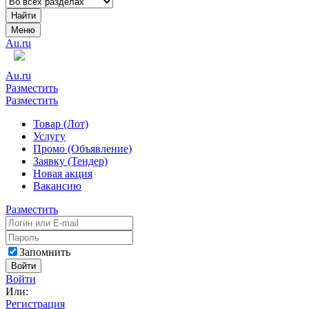
Найти
Меню
Au.ru
Au.ru
Разместить
Разместить
Товар (Лот)
Услугу
Промо (Объявление)
Заявку (Тендер)
Новая акция
Вакансию
Разместить
Запомнить
Войти
Войти
Или:
Регистрация