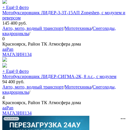
+ Ещё 0 фото
Мотобуксировщик ЛИДЕР-3-3Т-15АП Zongshen, с модулем и
реверсом
145 400
руб.
Авто, мото, водный транспорт
/
Мототехника
/
Снегоходы,
квадроциклы
/
0
Красноярск, Район ТК Атмосфера дома
aaPan
МАГАЗИН
134
+ Ещё 0 фото
Мотобуксировщик ЛИДЕР-СИГМА-2К, 8 л.с., с модулем
94 400
руб.
Авто, мото, водный транспорт
/
Мототехника
/
Снегоходы,
квадроциклы
/
4
Красноярск, Район ТК Атмосфера дома
aaPan
МАГАЗИН
134
РЕКЛАМА