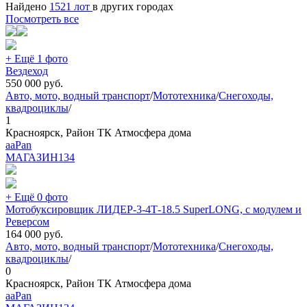
Найдено
1521 лот
в других городах
Посмотреть все
+ Ещё 1 фото
Вездеход
550 000
руб.
Авто, мото, водный транспорт
/
Мототехника
/
Снегоходы,
квадроциклы
/
1
Красноярск, Район ТК Атмосфера дома
aaPan
МАГАЗИН
134
+ Ещё 0 фото
Мотобуксировщик ЛИДЕР-3-4Т-18.5 SuperLONG, с модулем и
Реверсом
164 000
руб.
Авто, мото, водный транспорт
/
Мототехника
/
Снегоходы,
квадроциклы
/
0
Красноярск, Район ТК Атмосфера дома
aaPan