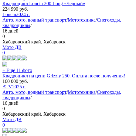
Квадроцикл Loncin 200 Long «Черный»
224 990
руб.
Loncin
2024 г.
Авто, мото, водный транспорт
/
Мототехника
/
Снегоходы,
квадроциклы
/
16 дней
0
Хабаровский край, Хабаровск
Мото ДВ
0
+ Ещё 11 фото
Квадроцикл на цепи Grizzly 250. Оплата после получения!
160 000
руб.
ATV
2025 г.
Авто, мото, водный транспорт
/
Мототехника
/
Снегоходы,
квадроциклы
/
16 дней
0
Хабаровский край, Хабаровск
Мото ДВ
0