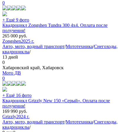
0
+ Ещё 9 фото
Квадроцикл Zongshen Tundra 300 4х4. Оплата после
получения!
265 000
руб.
Zongshen
2025 г.
Авто, мото, водный транспорт
/
Мототехника
/
Снегоходы,
квадроциклы
/
13 дней
0
Хабаровский край, Хабаровск
Мото ДВ
0
+ Ещё 16 фото
Квадроцикл Grizzly New 150 «Серый». Оплата после
получения!
169 990
руб.
Grizzly
2024 г.
Авто, мото, водный транспорт
/
Мототехника
/
Снегоходы,
квадроциклы
/