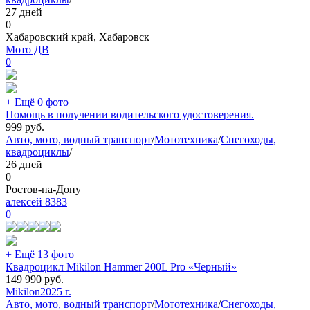
27 дней
0
Хабаровский край, Хабаровск
Мото ДВ
0
+ Ещё 0 фото
Помощь в получении водительского удостоверения.
999
руб.
Авто, мото, водный транспорт
/
Мототехника
/
Снегоходы,
квадроциклы
/
26 дней
0
Ростов-на-Дону
алексей 8383
0
+ Ещё 13 фото
Квадроцикл Mikilon Hammer 200L Pro «Черный»
149 990
руб.
Mikilon
2025 г.
Авто, мото, водный транспорт
/
Мототехника
/
Снегоходы,