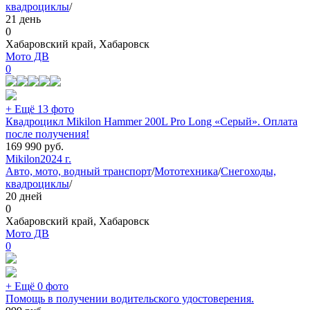
квадроциклы
/
21 день
0
Хабаровский край, Хабаровск
Мото ДВ
0
+ Ещё 13 фото
Квадроцикл Mikilon Hammer 200L Pro Long «Серый». Оплата
после получения!
169 990
руб.
Mikilon
2024 г.
Авто, мото, водный транспорт
/
Мототехника
/
Снегоходы,
квадроциклы
/
20 дней
0
Хабаровский край, Хабаровск
Мото ДВ
0
+ Ещё 0 фото
Помощь в получении водительского удостоверения.