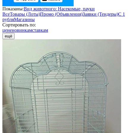
Показаны:
Вид животного: Насекомые, пауки
Все
Товары (Лоты)
Промо (Объявления)
Заявки (Тендеры)
С 1
рубля
Магазины
Сортировать по:
цене
новинкам
ставкам
ещё