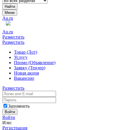
Найти
Меню
Au.ru
Au.ru
Разместить
Разместить
Товар (Лот)
Услугу
Промо (Объявление)
Заявку (Тендер)
Новая акция
Вакансию
Разместить
Запомнить
Войти
Войти
Или:
Регистрация