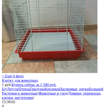
+ Ещё 0 фото
Клетку для животных
1
руб.
Купить сейчас за
1 500
руб.
Б/у
Другое
Птицы
Грызуны
Кролики
Насекомые, пауки
Большой
Растения и животные
/
Животные и уход
/
Домики, переноски,
клетки, когтеточки
/
15:39:02
0