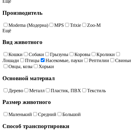
Ещё
Производитель
Moderna (Модерна)
MPS
Trixie
Zoo-M
Ещё
Вид животного
Кошки
Собаки
Грызуны
Коровы
Кролики
Лошади
Птицы
Насекомые, пауки
Рептилии
Свиньи
Овцы, козы
Хорьки
Основной материал
Дерево
Металл
Пластик, ПВХ
Текстиль
Размер животного
Маленький
Средний
Большой
Способ транспортировки