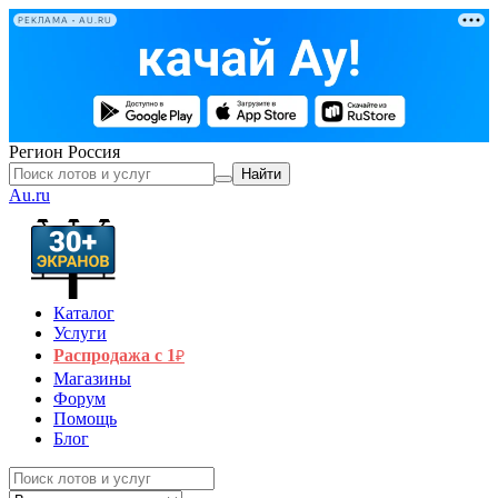
РЕКЛАМА • AU.RU
Регион
Россия
Найти
Au.ru
Каталог
Услуги
Распродажа с 1
₽
Магазины
Форум
Помощь
Блог