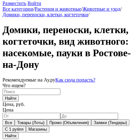
Разместить
Войти
Все категории
/
Растения и животные
/
Животные и уход
/
Домики, переноски, клетки, когтеточки
/
Домики, переноски, клетки,
когтеточки, вид животного:
насекомые, пауки в Ростове-
на-Дону
Рекомендуемые на Ау.ру
Как сюда попасть?
Что ищем?
Найти
Цена, руб.
Цена
Все
Товары (Лоты)
Промо (Объявления)
Заявки (Тендеры)
С 1 рубля
Магазины