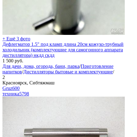
+ Ещё 3 фото
Дефлегматор 1.5" под кламп длина 20см кожухо-трубный
холодильник (комплектующие для самогонного аппарата
дистиллятора) нкдд скдд
1 500
руб.
Для дачи, дома, огорода, бани, парка
/
Приготовление
напитков
/
Дистилляторы бытовые и комплектующие
/
2
Красноярск, Сибтяжмаш
Gruz600
техника
5798