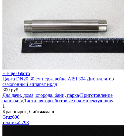
+ Ещё 0 фото
Царга DN20 30 см нержавейка AISI 304 Дистиллятор
самогонный аппарат нкдд
300
руб.
Для дачи, дома, огорода, бани, парка
/
Приготовление
напитков
/
Дистилляторы бытовые и комплектующие
/
1
Красноярск, Сибтяжмаш
Gruz600
техника
5798