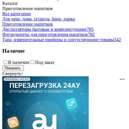
Каталог
Приготовление напитков
Все категории
Для дачи, дома, огорода, бани, парка
Приготовление напитков
Дистилляторы бытовые и комплектующие
785
Ингредиенты для приготовления напитков
782
Тара, измерительные приборы и сопутствующие товары
542
Наличие
В наличии
Под заказ
Свернуть
↑
РЕКЛАМА • AU.RU