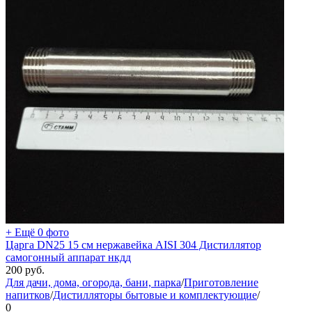
+ Ещё 0 фото
Царга DN25 15 см нержавейка AISI 304 Дистиллятор
самогонный аппарат нкдд
200
руб.
Для дачи, дома, огорода, бани, парка
/
Приготовление
напитков
/
Дистилляторы бытовые и комплектующие
/
0