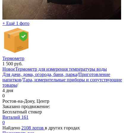
+ Ещё 1 фото
Термометр
1 500
руб.
Новое
Термометр для измерения температуры воды
Для дачи, дома, огорода, бани, парка
/
Приготовление
напитков
/
Тара, измерительные приборы и сопутствующие
товары
/
4 дня
0
Ростов-на-Дону, Центр
Заказано продвижение:
Бесплатный стикер
Виталий 161
0
Найдено
2108 лотов
в других городах