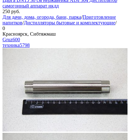
Царга DN15 30 см нержавейка AISI 304 Дистиллятор
самогонный аппарат нкдд
250
руб.
Для дачи, дома, огорода, бани, парка
/
Приготовление
напитков
/
Дистилляторы бытовые и комплектующие
/
0
Красноярск, Сибтяжмаш
Gruz600
техника
5798