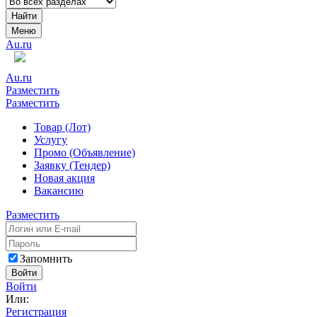
Найти
Меню
Au.ru
Au.ru
Разместить
Разместить
Товар (Лот)
Услугу
Промо (Объявление)
Заявку (Тендер)
Новая акция
Вакансию
Разместить
Запомнить
Войти
Войти
Или:
Регистрация