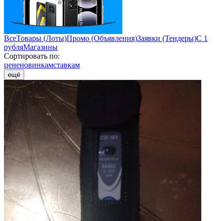
Все
Товары (Лоты)
Промо (Объявления)
Заявки (Тендеры)
С 1
рубля
Магазины
Сортировать по:
цене
новинкам
ставкам
ещё