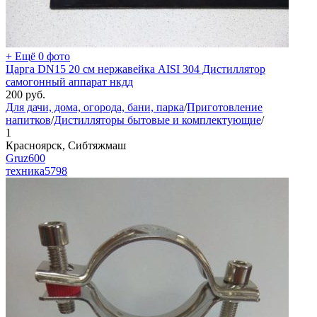
+ Ещё 0 фото
Царга DN15 20 см нержавейка AISI 304 Дистиллятор
самогонный аппарат нкдд
200
руб.
Для дачи, дома, огорода, бани, парка
/
Приготовление
напитков
/
Дистилляторы бытовые и комплектующие
/
1
Красноярск, Сибтяжмаш
Gruz600
техника
5798