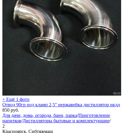
+ Ещё 1 фото
Отвод 90гр под кламп 2,5" нержавейка дистиллятор нкдд
850
руб.
Для дачи, дома, огорода, бани, парка
/
Приготовление
напитков
/
Дистилляторы бытовые и комплектующие
/
2
Красноярск, Сибтяжмаш