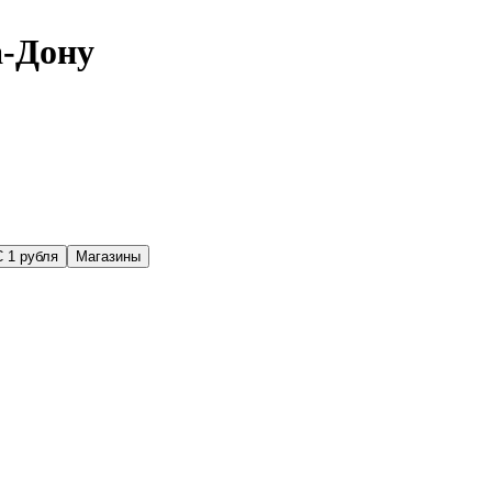
а-Дону
С 1 рубля
Магазины