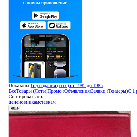
Показаны:
Год издания (гггг) от 1985 до 1985
Все
Товары (Лоты)
Промо (Объявления)
Заявки (Тендеры)
С 1 
Сортировать по:
цене
новинкам
ставкам
ещё