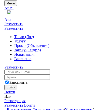
Меню
Au.ru
Au.ru
Разместить
Разместить
Товар (Лот)
Услугу
Промо (Объявление)
Заявку (Тендер)
Новая акция
Вакансию
Разместить
Запомнить
Войти
Войти
Или:
Регистрация
Разместить
Войти
Все категории
/
Литература, книги
/
Художественная
/