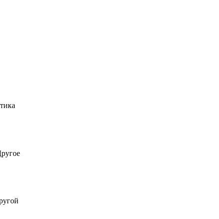
тика
Другое
ругой