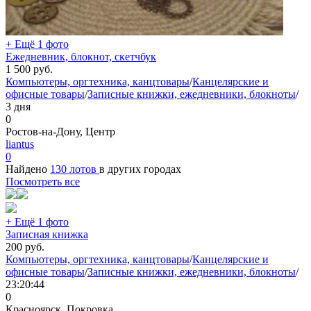
+ Ещё 1 фото
Ежедневник, блокнот, скетчбук
1 500
руб.
Компьютеры, оргтехника, канцтовары
/
Канцелярские и
офисные товары
/
Записные книжки, ежедневники, блокноты
/
3 дня
0
Ростов-на-Дону, Центр
liantus
0
Найдено
130 лотов
в других городах
Посмотреть все
+ Ещё 1 фото
Записная книжка
200
руб.
Компьютеры, оргтехника, канцтовары
/
Канцелярские и
офисные товары
/
Записные книжки, ежедневники, блокноты
/
23:20:44
0
Красноярск, Покровка