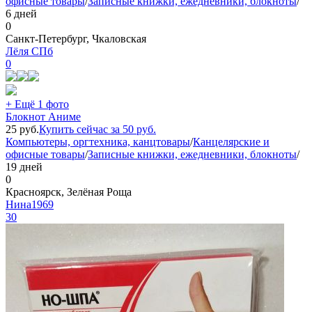
офисные товары
/
Записные книжки, ежедневники, блокноты
/
6 дней
0
Санкт-Петербург, Чкаловская
Лёля СПб
0
+ Ещё 1 фото
Блокнот Аниме
25
руб.
Купить сейчас за
50
руб.
Компьютеры, оргтехника, канцтовары
/
Канцелярские и
офисные товары
/
Записные книжки, ежедневники, блокноты
/
19 дней
0
Красноярск, Зелёная Роща
Нина1969
30