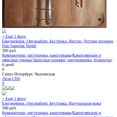
+ Ещё 2 фото
Ежедневник. Органайзер. Без блока. Нестле. Детское питание
Nan Supreme Nestle
500
руб.
Компьютеры, оргтехника, канцтовары
/
Канцелярские и
офисные товары
/
Записные книжки, ежедневники, блокноты
/
6 дней
0
Санкт-Петербург, Чкаловская
Лёля СПб
0
+ Ещё 1 фото
Ежедневник. Органайзер. Без блока. Натуральная кожа
500
руб.
Компьютеры, оргтехника, канцтовары
/
Канцелярские и