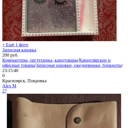
+ Ещё 1 фото
Записная книжка
200
руб.
Компьютеры, оргтехника, канцтовары
/
Канцелярские и
офисные товары
/
Записные книжки, ежедневники, блокноты
/
23:15:40
0
Красноярск, Покровка
Aleх М
27