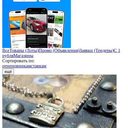
Все
Товары (Лоты)
Промо (Объявления)
Заявки (Тендеры)
С 1
рубля
Магазины
Сортировать по:
цене
новинкам
ставкам
ещё