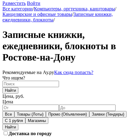
Разместить
Войти
Все категории
/
Компьютеры, оргтехника, канцтовары
/
Канцелярские и офисные товары
/
Записные книжки,
ежедневники, блокноты
/
Записные книжки,
ежедневники, блокноты в
Ростове-на-Дону
Рекомендуемые на Ау.ру
Как сюда попасть?
Что ищем?
Найти
Цена, руб.
Цена
Все
Товары (Лоты)
Промо (Объявления)
Заявки (Тендеры)
С 1 рубля
Магазины
Доставка по городу