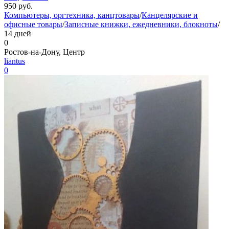
950
руб.
Компьютеры, оргтехника, канцтовары
/
Канцелярские и
офисные товары
/
Записные книжки, ежедневники, блокноты
/
14 дней
0
Ростов-на-Дону, Центр
liantus
0