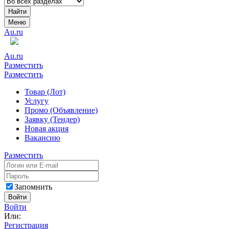
Найти
Меню
Au.ru
Au.ru
Разместить
Разместить
Товар (Лот)
Услугу
Промо (Объявление)
Заявку (Тендер)
Новая акция
Вакансию
Разместить
Запомнить
Войти
Войти
Или:
Регистрация