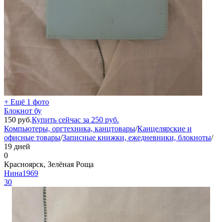
+ Ещё 1 фото
Блокнот бу
150
руб.
Купить сейчас за
250
руб.
Компьютеры, оргтехника, канцтовары
/
Канцелярские и
офисные товары
/
Записные книжки, ежедневники, блокноты
/
19 дней
0
Красноярск, Зелёная Роща
Нина1969
30