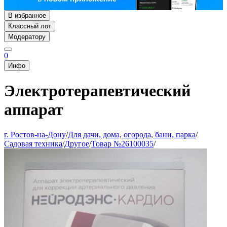
В избранное
Классный лот
Модератору
0
Инфо
Электротерапевтический
аппарат
г. Ростов-на-Дону
/
Для дачи, дома, огорода, бани, парка
/
Садовая техника
/
Другое
/
Товар №26100035
/