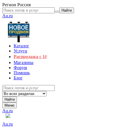
Регион
Россия
Найти
Au.ru
Каталог
Услуги
Распродажа с 1
₽
Магазины
Форум
Помощь
Блог
Найти
Меню
Au.ru
Au.ru